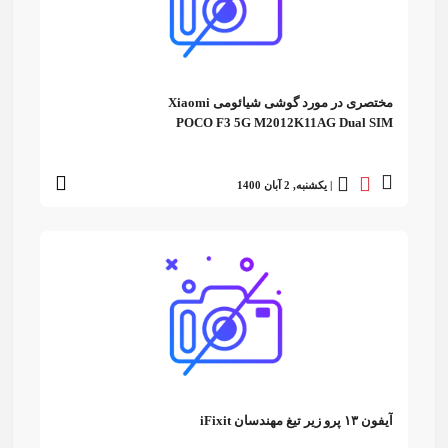
مختصری در مورد گوشی شیائومی Xiaomi
POCO F3 5G M2012K11AG Dual SIM
| یکشنبه, 2 آبان 1400
آیفون ۱۳ پرو زیر تیغ مهندسان iFixit