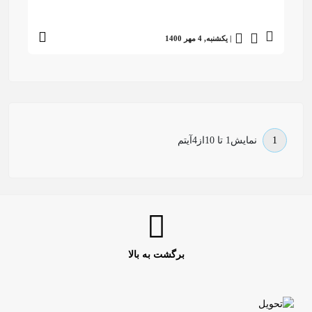
| یکشنبه, 4 مهر 1400
1
نمایش
1 تا 10
از
4
آیتم
برگشت به بالا