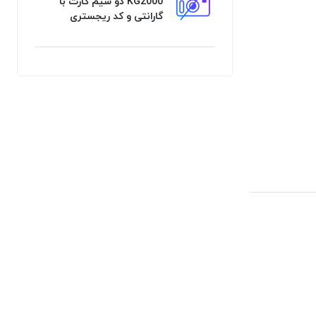
KG2000 دو سیم‌ کارت با
گارانتی و کد ریجستری