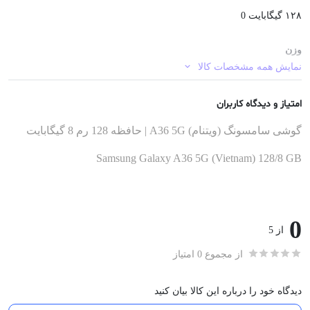
۱۲۸ گیگابایت 0
وزن
نمایش همه مشخصات کالا
195 گرم 200 گرم
امتیاز و دیدگاه کاربران
رم
گوشی سامسونگ (ویتنام) A36 5G | حافظه 128 رم 8 گیگابایت
۸ گیگابایت 0
Samsung Galaxy A36 5G (Vietnam) 128/8 GB
دوربین
0
۵۰ مگاپیکسل 0
از 5
از مجموع 0 امتیاز
تعداد سیمکارت
دیدگاه خود را درباره این کالا بیان کنید
۲ سیم کارت 2 سیم کارت