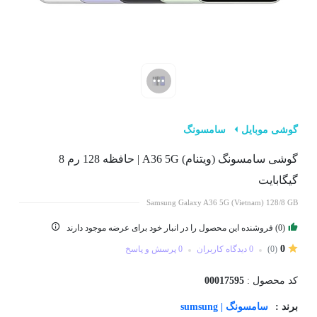
گوشی موبایل
سامسونگ
گوشی سامسونگ (ویتنام) A36 5G | حافظه 128 رم 8
گیگابایت
Samsung Galaxy A36 5G (Vietnam) 128/8 GB
(0) فروشنده این محصول را در انبار خود برای عرضه موجود دارند
0
(0)
0 دیدگاه کاربران
0 پرسش و پاسخ
کد محصول :
00017595
برند :
سامسونگ | sumsung