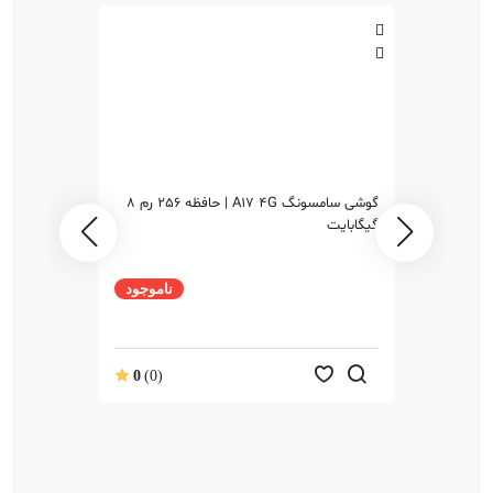
گوشی سامسونگ A17 4G | حافظه 256 رم 8
گیگابایت
ناموجود
0
(0)