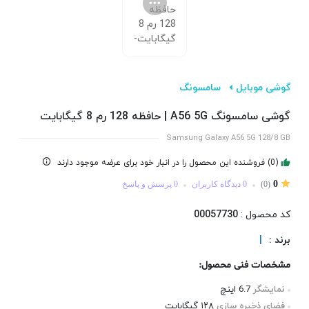
گوشی موبایل
سامسونگ
گوشی سامسونگ A56 5G | حافظه 128 رم 8 گیگابایت
Samsung Galaxy A56 5G 128/8 GB
(0) فروشنده این محصول را در انبار خود برای عرضه موجود دارند
0
(0)
0 دیدگاه کاربران
0 پرسش و پاسخ
کد محصول :
00057730
برند :
|
مشخصات فنی محصول:
نمایشگر
6.7 اینچ
فضای ذخیره سازی
۱۲۸ گیگابایت