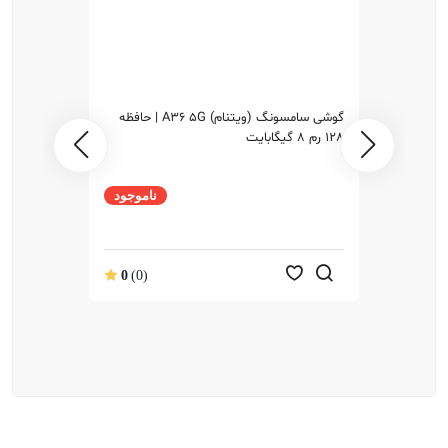
گوشی سامسونگ (ویتنام) A36 5G | حافظه
128 رم 8 گیگابایت
ناموجود
0
(0)