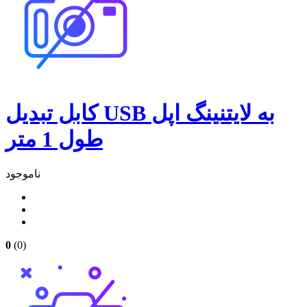
کابل تبدیل USB به لایتنینگ اپل
طول 1 متر
ناموجود
0
(0)