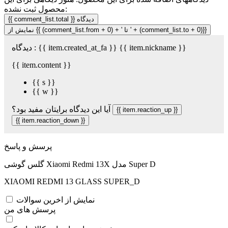
محصول ثبت نشده:
{{ comment_list.total }} دیدگاه
نمایش از {{ (comment_list.from + 0) + ' تا ' + (comment_list.to + 0)}}
{{ item.nickname }}
دیدگاه : {{ item.created_at_fa }}
{{ item.content }}
{{ s }}
{{ w }}
آیا این دیدگاه برایتان مفید بود؟
{{ item.reaction_up }}
{{ item.reaction_down }}
پرسش و پاسخ
گلس گوشی Xiaomi Redmi 13X مدل Super D
XIAOMI REDMI 13 GLASS SUPER_D
نمایش از اخرین سوالات
پرسش های من