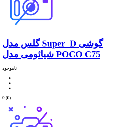
گلس مدل Super_D گوشی
شیائومی مدل POCO C75
ناموجود
0
(0)