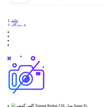
خانه
فروشگاه
کالای دیجیتال
لوازم جانبی گوشی
گلس گوشی Xiaomi Redmi 13X مدل Super D